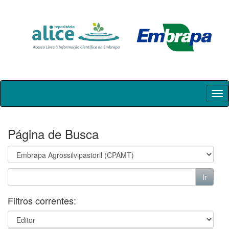
Skip
navigation
Página de Busca
Filtros correntes: