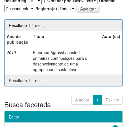
Result./Pág.
|
Ordenar por
Ordenar
Registro(s)
Resultado 1-1 de 1.
Ano de
Título
Autor(es)
publicação
2019
Embrapa Agrossilvipastoril:
-
primeiras contribuições para o
desenvolvimento de uma
agropecuária sustentável.
Resultado 1-1 de 1.
Anterior
1
Póximo
Busca facetada
Editor