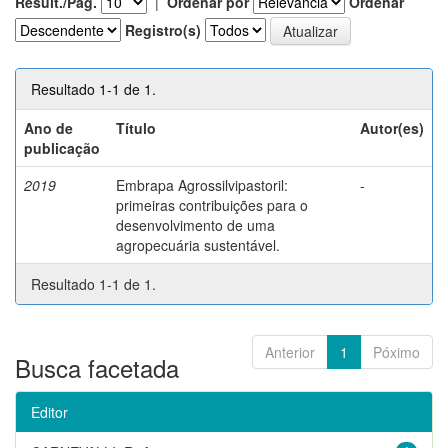
Result./Pág.
|
Ordenar por
Ordenar
Registro(s)
Resultado 1-1 de 1.
Ano de
Título
Autor(es)
publicação
2019
Embrapa Agrossilvipastoril:
-
primeiras contribuições para o
desenvolvimento de uma
agropecuária sustentável.
Resultado 1-1 de 1.
Anterior
1
Póximo
Busca facetada
Editor