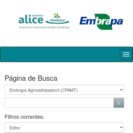
Skip
navigation
Página de Busca
Filtros correntes: