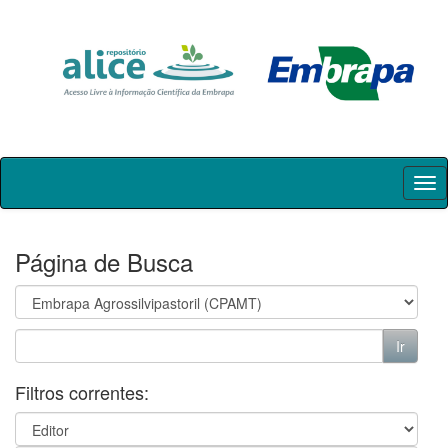
Skip
navigation
Página de Busca
Filtros correntes: