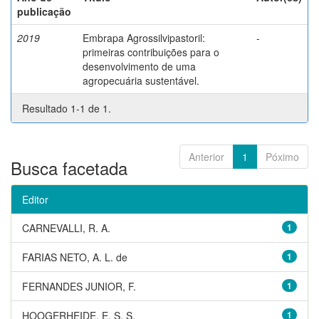
publicação
2019
Embrapa Agrossilvipastoril:
-
primeiras contribuições para o
desenvolvimento de uma
agropecuária sustentável.
Resultado 1-1 de 1.
Anterior
1
Póximo
Busca facetada
Editor
CARNEVALLI, R. A.
1
FARIAS NETO, A. L. de
1
FERNANDES JUNIOR, F.
1
HOOGERHEIDE, E. S. S.
1