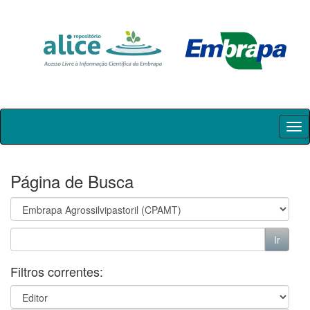
Skip
navigation
Página de Busca
Filtros correntes: