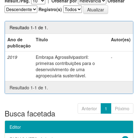
Result./Pág.
|
Ordenar por
Ordenar
Registro(s)
Resultado 1-1 de 1.
Ano de
Título
Autor(es)
publicação
2019
Embrapa Agrossilvipastoril:
-
primeiras contribuições para o
desenvolvimento de uma
agropecuária sustentável.
Resultado 1-1 de 1.
Anterior
1
Póximo
Busca facetada
Editor