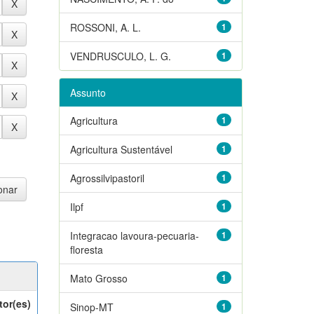
ROSSONI, A. L.
1
VENDRUSCULO, L. G.
1
Assunto
Agricultura
1
Agricultura Sustentável
1
Agrossilvipastoril
1
Ilpf
1
Integracao lavoura-pecuaria-
1
floresta
Mato Grosso
1
tor(es)
Sinop-MT
1