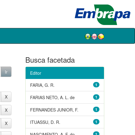
Busca facetada
Editor
FARIA, G. R.
1
FARIAS NETO, A. L. de
1
FERNANDES JUNIOR, F.
1
ITUASSU, D. R.
1
NASCIMENTO, A. F. do
1