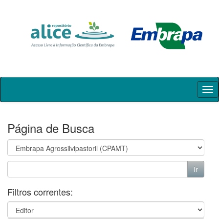
Skip
navigation
Página de Busca
Filtros correntes: