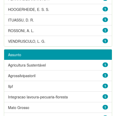
HOOGERHEIDE, E. S. S.
1
ITUASSU, D. R.
1
ROSSONI, A. L.
1
VENDRUSCULO, L. G.
1
Assunto
Agricultura Sustentável
1
Agrossilvipastoril
1
Ilpf
1
Integracao lavoura-pecuaria-floresta
1
Mato Grosso
1