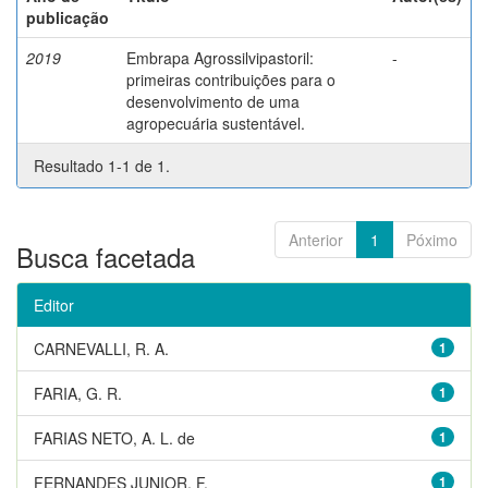
publicação
2019
Embrapa Agrossilvipastoril:
-
primeiras contribuições para o
desenvolvimento de uma
agropecuária sustentável.
Resultado 1-1 de 1.
Anterior
1
Póximo
Busca facetada
Editor
CARNEVALLI, R. A.
1
FARIA, G. R.
1
FARIAS NETO, A. L. de
1
FERNANDES JUNIOR, F.
1