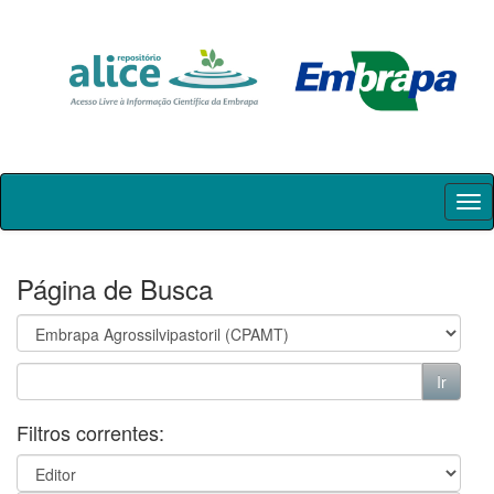
Skip
navigation
Página de Busca
Filtros correntes: