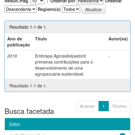
Result./Pág.
|
Ordenar por
Ordenar
Registro(s)
Resultado 1-1 de 1.
Ano de
Título
Autor(es)
publicação
2019
Embrapa Agrossilvipastoril:
-
primeiras contribuições para o
desenvolvimento de uma
agropecuária sustentável.
Resultado 1-1 de 1.
Anterior
1
Póximo
Busca facetada
Editor