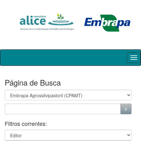
Skip
navigation
Página de Busca
Filtros correntes: