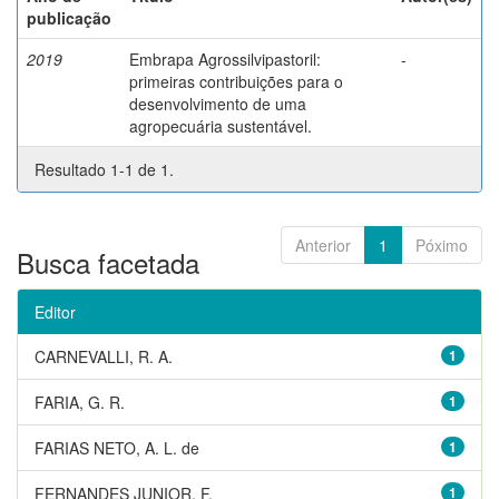
publicação
2019
Embrapa Agrossilvipastoril:
-
primeiras contribuições para o
desenvolvimento de uma
agropecuária sustentável.
Resultado 1-1 de 1.
Anterior
1
Póximo
Busca facetada
Editor
CARNEVALLI, R. A.
1
FARIA, G. R.
1
FARIAS NETO, A. L. de
1
FERNANDES JUNIOR, F.
1