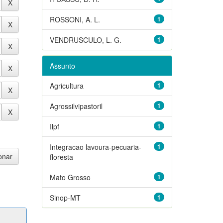
ROSSONI, A. L.
1
VENDRUSCULO, L. G.
1
Assunto
Agricultura
1
Agrossilvipastoril
1
Ilpf
1
Integracao lavoura-pecuaria-
1
floresta
Mato Grosso
1
Sinop-MT
1