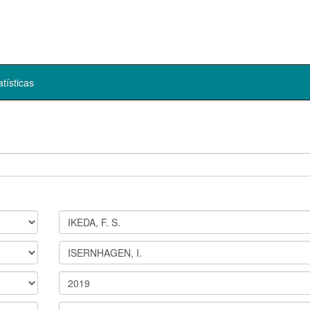
atísticas