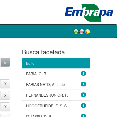
Busca facetada
Editor
FARIA, G. R.
1
FARIAS NETO, A. L. de
1
FERNANDES JUNIOR, F.
1
HOOGERHEIDE, E. S. S.
1
ITUASSU, D. R.
1