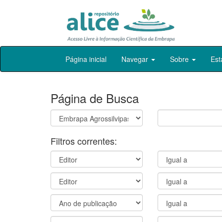
Skip
Página inicial
Navegar
Sobre
Est
navigation
Página de Busca
Filtros correntes: