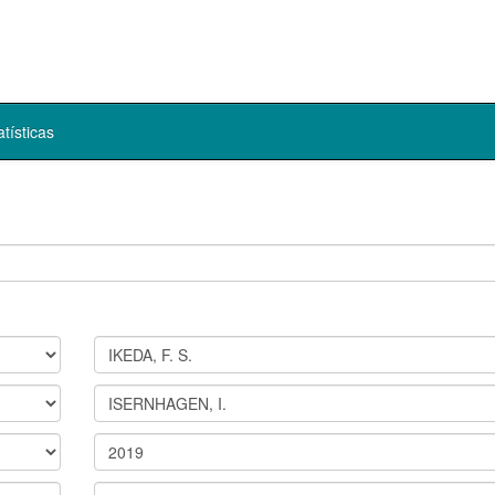
atísticas