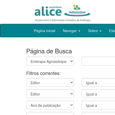
Skip
Página inicial
Navegar
Sobre
Est
navigation
Página de Busca
Filtros correntes: