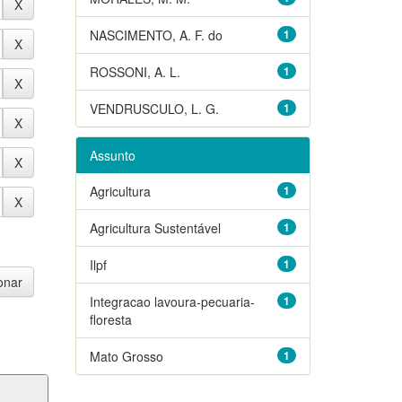
NASCIMENTO, A. F. do
1
ROSSONI, A. L.
1
VENDRUSCULO, L. G.
1
Assunto
Agricultura
1
Agricultura Sustentável
1
Ilpf
1
Integracao lavoura-pecuaria-
1
floresta
Mato Grosso
1