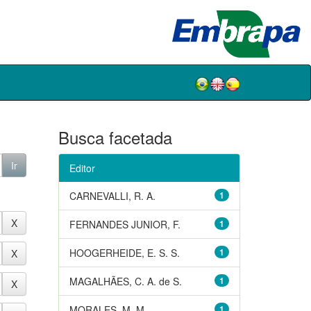
Busca facetada
Editor
CARNEVALLI, R. A.
1
FERNANDES JUNIOR, F.
1
HOOGERHEIDE, E. S. S.
1
MAGALHÃES, C. A. de S.
1
MORALES, M. M.
1