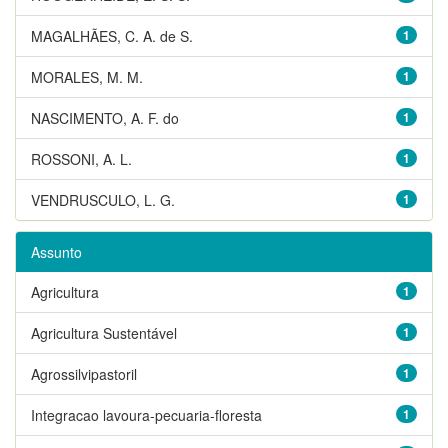
MAGALHÃES, C. A. de S.
1
MORALES, M. M.
1
NASCIMENTO, A. F. do
1
ROSSONI, A. L.
1
VENDRUSCULO, L. G.
1
Assunto
Agricultura
1
Agricultura Sustentável
1
Agrossilvipastoril
1
Integracao lavoura-pecuaria-floresta
1