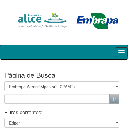
Skip
navigation
Página de Busca
Filtros correntes: