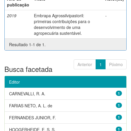
publicação
2019
Embrapa Agrossilvipastoril:
-
primeiras contribuições para o
desenvolvimento de uma
agropecuária sustentável.
Resultado 1-1 de 1.
Anterior
1
Póximo
Busca facetada
Editor
CARNEVALLI, R. A.
1
FARIAS NETO, A. L. de
1
FERNANDES JUNIOR, F.
1
HOOGERHEIDE, E. S. S.
1