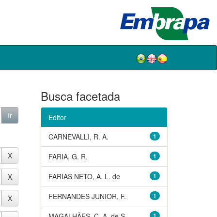
Busca facetada
Editor
CARNEVALLI, R. A.
1
FARIA, G. R.
1
FARIAS NETO, A. L. de
1
FERNANDES JUNIOR, F.
1
MAGALHÃES, C. A. de S.
1