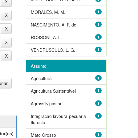
MORALES, M. M.
1
NASCIMENTO, A. F. do
1
ROSSONI, A. L.
1
VENDRUSCULO, L. G.
1
Assunto
Agricultura
1
Agricultura Sustentável
1
Agrossilvipastoril
1
Integracao lavoura-pecuaria-
1
floresta
tor(es)
Mato Grosso
1