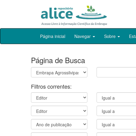
Skip
Página inicial
Navegar
Sobre
Est
navigation
Página de Busca
Filtros correntes: