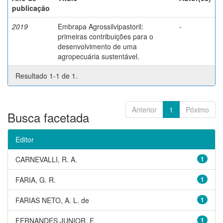
publicação
2019
Embrapa Agrossilvipastoril:
-
primeiras contribuições para o
desenvolvimento de uma
agropecuária sustentável.
Resultado 1-1 de 1.
Anterior
1
Póximo
Busca facetada
Editor
CARNEVALLI, R. A.
1
FARIA, G. R.
1
FARIAS NETO, A. L. de
1
FERNANDES JUNIOR, F.
1