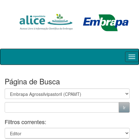
Skip
navigation
Página de Busca
Filtros correntes: