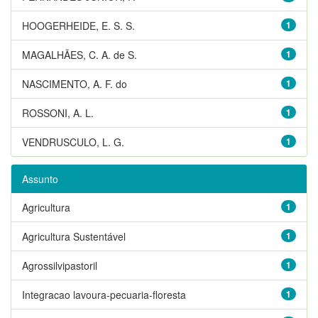
HOOGERHEIDE, E. S. S.
1
MAGALHÃES, C. A. de S.
1
NASCIMENTO, A. F. do
1
ROSSONI, A. L.
1
VENDRUSCULO, L. G.
1
Assunto
Agricultura
1
Agricultura Sustentável
1
Agrossilvipastoril
1
Integracao lavoura-pecuaria-floresta
1