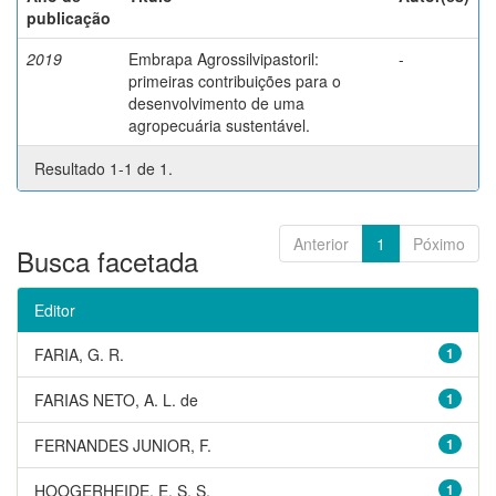
publicação
2019
Embrapa Agrossilvipastoril:
-
primeiras contribuições para o
desenvolvimento de uma
agropecuária sustentável.
Resultado 1-1 de 1.
Anterior
1
Póximo
Busca facetada
Editor
FARIA, G. R.
1
FARIAS NETO, A. L. de
1
FERNANDES JUNIOR, F.
1
HOOGERHEIDE, E. S. S.
1