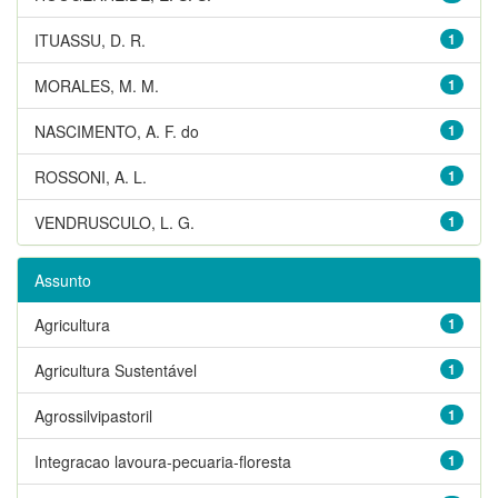
ITUASSU, D. R.
1
MORALES, M. M.
1
NASCIMENTO, A. F. do
1
ROSSONI, A. L.
1
VENDRUSCULO, L. G.
1
Assunto
Agricultura
1
Agricultura Sustentável
1
Agrossilvipastoril
1
Integracao lavoura-pecuaria-floresta
1