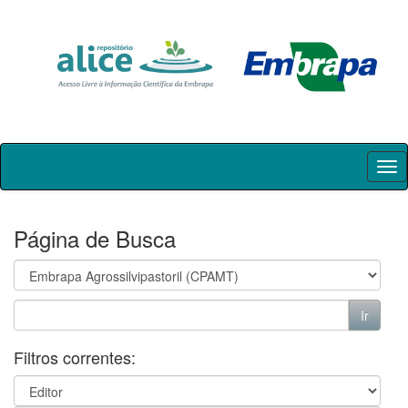
Skip
navigation
Página de Busca
Filtros correntes: