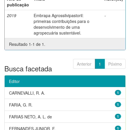
publicação
2019
Embrapa Agrossilvipastoril:
-
primeiras contribuições para o
desenvolvimento de uma
agropecuária sustentável.
Resultado 1-1 de 1.
Anterior
1
Póximo
Busca facetada
Editor
CARNEVALLI, R. A.
1
FARIA, G. R.
1
FARIAS NETO, A. L. de
1
FERNANDES JUNIOR, F.
1