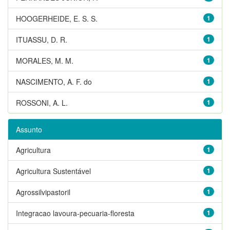
HOOGERHEIDE, E. S. S.
1
ITUASSU, D. R.
1
MORALES, M. M.
1
NASCIMENTO, A. F. do
1
ROSSONI, A. L.
1
Assunto
Agricultura
1
Agricultura Sustentável
1
Agrossilvipastoril
1
Integracao lavoura-pecuaria-floresta
1