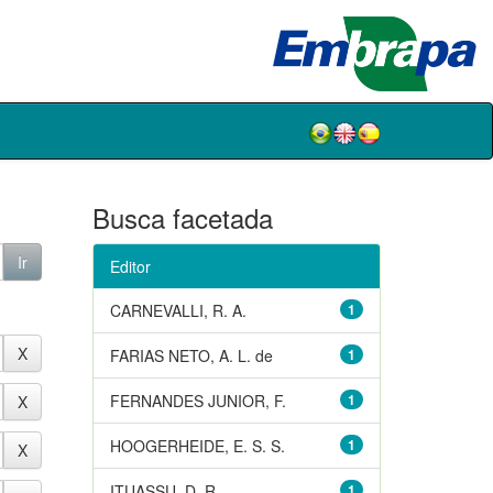
Busca facetada
Editor
CARNEVALLI, R. A.
1
FARIAS NETO, A. L. de
1
FERNANDES JUNIOR, F.
1
HOOGERHEIDE, E. S. S.
1
ITUASSU, D. R.
1