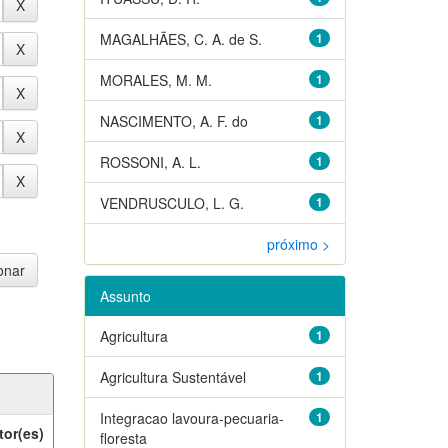
MAGALHÃES, C. A. de S.
1
MORALES, M. M.
1
NASCIMENTO, A. F. do
1
ROSSONI, A. L.
1
VENDRUSCULO, L. G.
1
próximo >
Assunto
Agricultura
1
Agricultura Sustentável
1
Integracao lavoura-pecuaria-
1
tor(es)
floresta