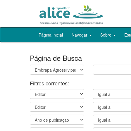
Skip
Página inicial
Navegar
Sobre
Est
navigation
Página de Busca
Filtros correntes: