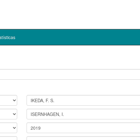
atísticas