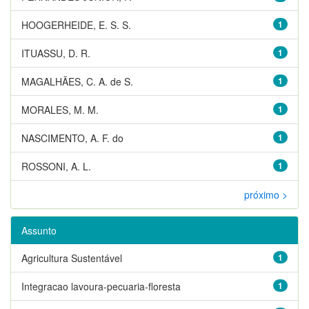
HOOGERHEIDE, E. S. S.
1
ITUASSU, D. R.
1
MAGALHÃES, C. A. de S.
1
MORALES, M. M.
1
NASCIMENTO, A. F. do
1
ROSSONI, A. L.
1
próximo >
Assunto
Agricultura Sustentável
1
Integracao lavoura-pecuaria-floresta
1