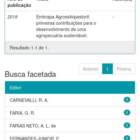
publicação
2019
Embrapa Agrossilvipastoril:
-
primeiras contribuições para o
desenvolvimento de uma
agropecuária sustentável.
Resultado 1-1 de 1.
Anterior
1
Póximo
Busca facetada
Editor
CARNEVALLI, R. A.
1
FARIA, G. R.
1
FARIAS NETO, A. L. de
1
FERNANDES JUNIOR, F.
1