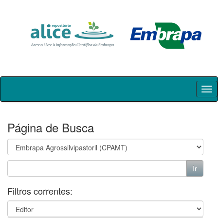
Skip
navigation
Página de Busca
Filtros correntes: