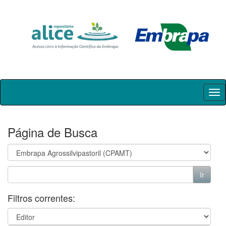
Skip
navigation
Página de Busca
Filtros correntes: