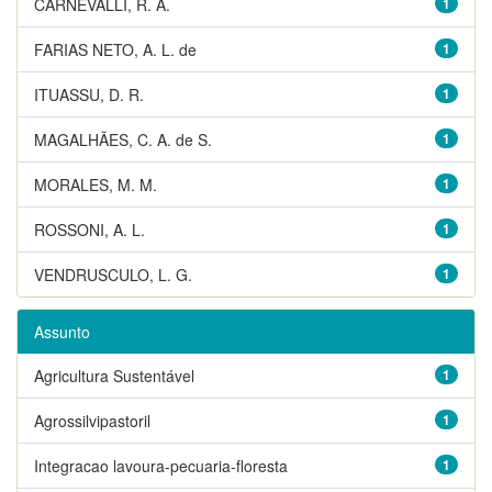
CARNEVALLI, R. A.
1
FARIAS NETO, A. L. de
1
ITUASSU, D. R.
1
MAGALHÃES, C. A. de S.
1
MORALES, M. M.
1
ROSSONI, A. L.
1
VENDRUSCULO, L. G.
1
Assunto
Agricultura Sustentável
1
Agrossilvipastoril
1
Integracao lavoura-pecuaria-floresta
1