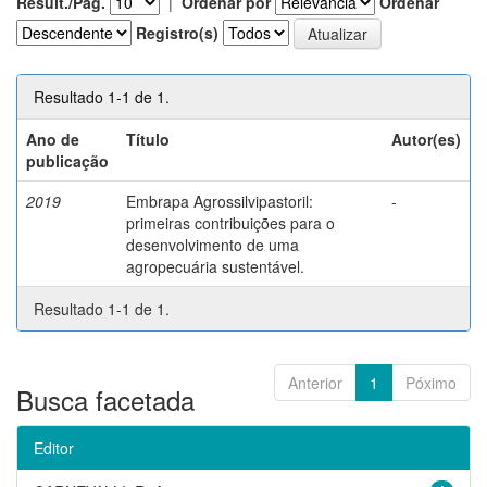
Result./Pág.
|
Ordenar por
Ordenar
Registro(s)
Resultado 1-1 de 1.
Ano de
Título
Autor(es)
publicação
2019
Embrapa Agrossilvipastoril:
-
primeiras contribuições para o
desenvolvimento de uma
agropecuária sustentável.
Resultado 1-1 de 1.
Anterior
1
Póximo
Busca facetada
Editor