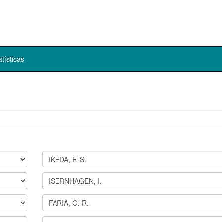
atísticas