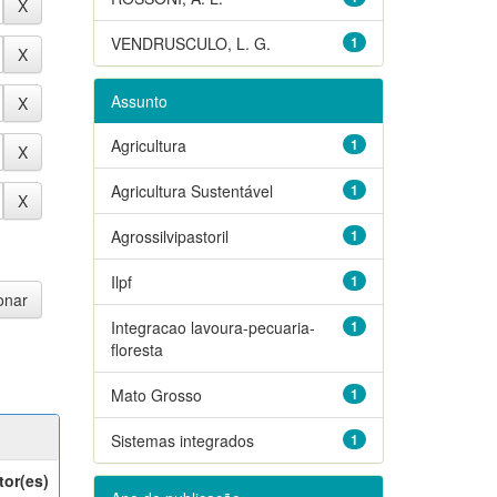
VENDRUSCULO, L. G.
1
Assunto
Agricultura
1
Agricultura Sustentável
1
Agrossilvipastoril
1
Ilpf
1
Integracao lavoura-pecuaria-
1
floresta
Mato Grosso
1
Sistemas integrados
1
tor(es)