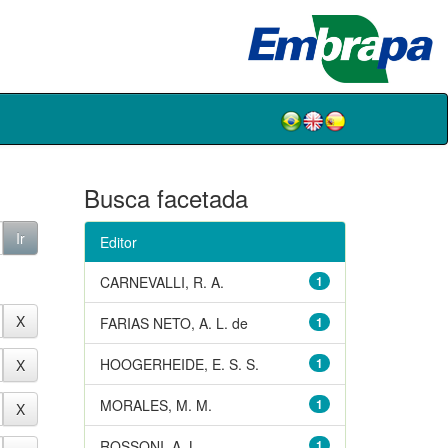
Busca facetada
Editor
CARNEVALLI, R. A.
1
FARIAS NETO, A. L. de
1
HOOGERHEIDE, E. S. S.
1
MORALES, M. M.
1
ROSSONI, A. L.
1