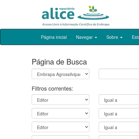
Skip
Página inicial
Navegar
Sobre
Est
navigation
Página de Busca
Filtros correntes: