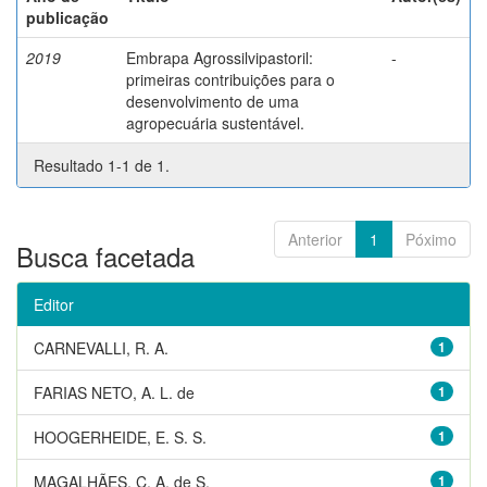
publicação
2019
Embrapa Agrossilvipastoril:
-
primeiras contribuições para o
desenvolvimento de uma
agropecuária sustentável.
Resultado 1-1 de 1.
Anterior
1
Póximo
Busca facetada
Editor
CARNEVALLI, R. A.
1
FARIAS NETO, A. L. de
1
HOOGERHEIDE, E. S. S.
1
MAGALHÃES, C. A. de S.
1