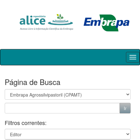
Skip
navigation
Página de Busca
Filtros correntes: