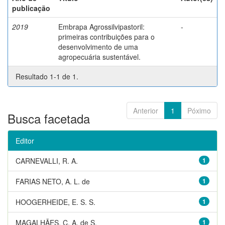
publicação
2019
Embrapa Agrossilvipastoril:
-
primeiras contribuições para o
desenvolvimento de uma
agropecuária sustentável.
Resultado 1-1 de 1.
Anterior
1
Póximo
Busca facetada
Editor
CARNEVALLI, R. A.
1
FARIAS NETO, A. L. de
1
HOOGERHEIDE, E. S. S.
1
MAGALHÃES, C. A. de S.
1