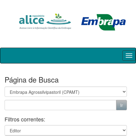
Skip
navigation
Página de Busca
Filtros correntes: