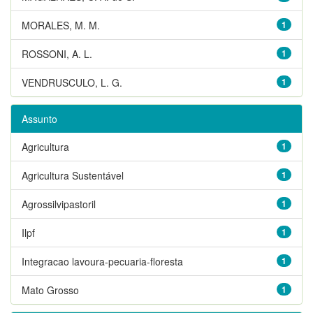
MORALES, M. M.
1
ROSSONI, A. L.
1
VENDRUSCULO, L. G.
1
Assunto
Agricultura
1
Agricultura Sustentável
1
Agrossilvipastoril
1
Ilpf
1
Integracao lavoura-pecuaria-floresta
1
Mato Grosso
1