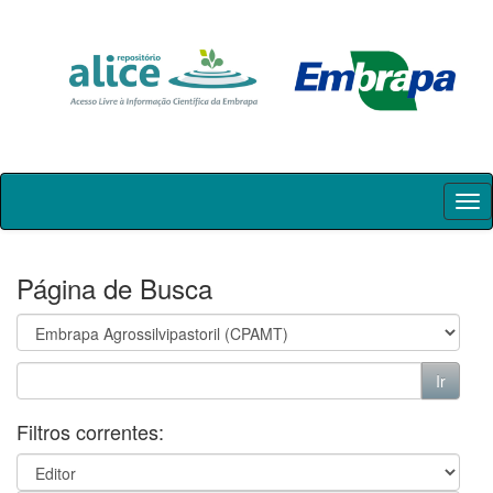
Skip
navigation
Página de Busca
Filtros correntes: