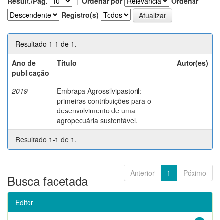
Result./Pág.
|
Ordenar por
Ordenar
Registro(s)
Resultado 1-1 de 1.
Ano de
Título
Autor(es)
publicação
2019
Embrapa Agrossilvipastoril:
-
primeiras contribuições para o
desenvolvimento de uma
agropecuária sustentável.
Resultado 1-1 de 1.
Anterior
1
Póximo
Busca facetada
Editor