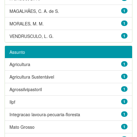
MAGALHÃES, C. A. de S.
1
MORALES, M. M.
1
VENDRUSCULO, L. G.
1
Assunto
Agricultura
1
Agricultura Sustentável
1
Agrossilvipastoril
1
Ilpf
1
Integracao lavoura-pecuaria-floresta
1
Mato Grosso
1