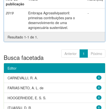
publicação
2019
Embrapa Agrossilvipastoril:
-
primeiras contribuições para o
desenvolvimento de uma
agropecuária sustentável.
Resultado 1-1 de 1.
Anterior
1
Póximo
Busca facetada
Editor
CARNEVALLI, R. A.
1
FARIAS NETO, A. L. de
1
HOOGERHEIDE, E. S. S.
1
ITUASSU, D. R.
1