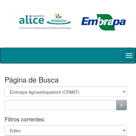
Skip
navigation
Página de Busca
Filtros correntes: