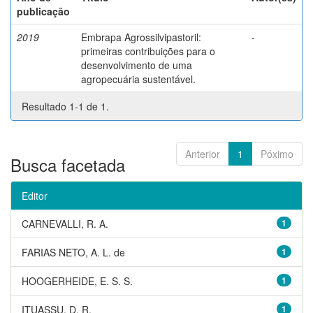
publicação
2019
Embrapa Agrossilvipastoril:
-
primeiras contribuições para o
desenvolvimento de uma
agropecuária sustentável.
Resultado 1-1 de 1.
Anterior
1
Póximo
Busca facetada
Editor
CARNEVALLI, R. A.
1
FARIAS NETO, A. L. de
1
HOOGERHEIDE, E. S. S.
1
ITUASSU, D. R.
1