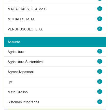
MAGALHÃES, C. A. de S.
1
MORALES, M. M.
1
VENDRUSCULO, L. G.
1
Assunto
Agricultura
1
Agricultura Sustentável
1
Agrossilvipastoril
1
Ilpf
1
Mato Grosso
1
Sistemas integrados
1