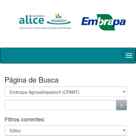
Skip
navigation
Página de Busca
Filtros correntes: