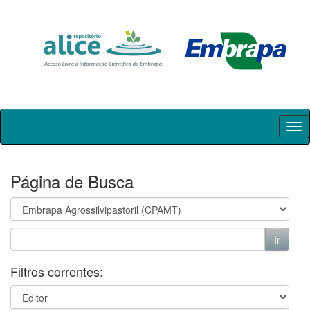
Skip
navigation
Página de Busca
Filtros correntes: