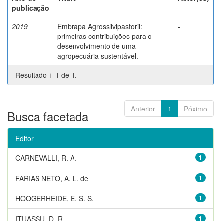
publicação
2019
Embrapa Agrossilvipastoril:
-
primeiras contribuições para o
desenvolvimento de uma
agropecuária sustentável.
Resultado 1-1 de 1.
Anterior
1
Póximo
Busca facetada
Editor
CARNEVALLI, R. A.
1
FARIAS NETO, A. L. de
1
HOOGERHEIDE, E. S. S.
1
ITUASSU, D. R.
1