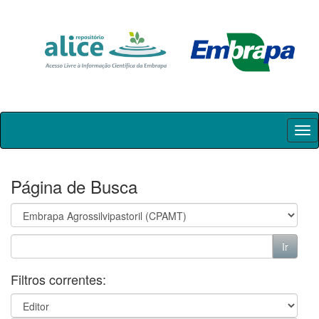
Skip
navigation
Página de Busca
Filtros correntes: