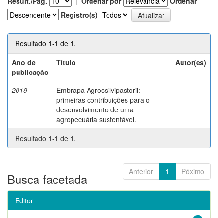
Result./Pág.
|
Ordenar por
Ordenar
Registro(s)
Resultado 1-1 de 1.
Ano de
Título
Autor(es)
publicação
2019
Embrapa Agrossilvipastoril:
-
primeiras contribuições para o
desenvolvimento de uma
agropecuária sustentável.
Resultado 1-1 de 1.
Anterior
1
Póximo
Busca facetada
Editor