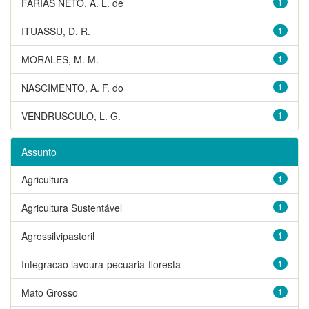
FARIAS NETO, A. L. de
1
ITUASSU, D. R.
1
MORALES, M. M.
1
NASCIMENTO, A. F. do
1
VENDRUSCULO, L. G.
1
Assunto
Agricultura
1
Agricultura Sustentável
1
Agrossilvipastoril
1
Integracao lavoura-pecuaria-floresta
1
Mato Grosso
1