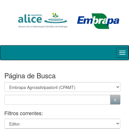
Skip
navigation
Página de Busca
Filtros correntes: