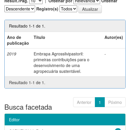
Result./Pág.
|
Ordenar por
Ordenar
Registro(s)
Resultado 1-1 de 1.
Ano de
Título
Autor(es)
publicação
2019
Embrapa Agrossilvipastoril:
-
primeiras contribuições para o
desenvolvimento de uma
agropecuária sustentável.
Resultado 1-1 de 1.
Anterior
1
Póximo
Busca facetada
Editor