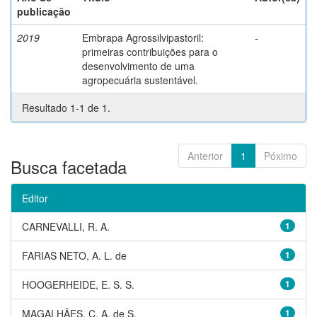
publicação
2019
Embrapa Agrossilvipastoril:
-
primeiras contribuições para o
desenvolvimento de uma
agropecuária sustentável.
Resultado 1-1 de 1.
Anterior
1
Póximo
Busca facetada
Editor
CARNEVALLI, R. A.
1
FARIAS NETO, A. L. de
1
HOOGERHEIDE, E. S. S.
1
MAGALHÃES, C. A. de S.
1