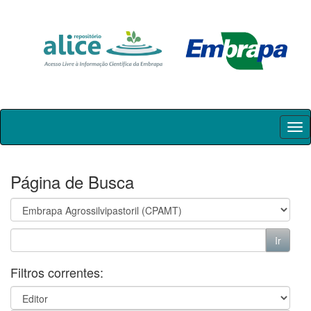
Skip
navigation
Página de Busca
Filtros correntes: