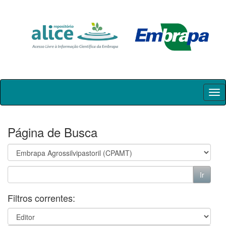
Skip
navigation
Página de Busca
Filtros correntes: