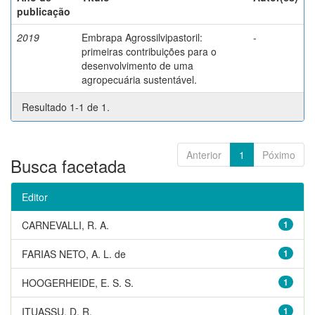
publicação
2019
Embrapa Agrossilvipastoril:
-
primeiras contribuições para o
desenvolvimento de uma
agropecuária sustentável.
Resultado 1-1 de 1.
Anterior
1
Póximo
Busca facetada
Editor
CARNEVALLI, R. A.
1
FARIAS NETO, A. L. de
1
HOOGERHEIDE, E. S. S.
1
ITUASSU, D. R.
1