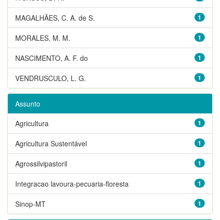
MAGALHÃES, C. A. de S.
1
MORALES, M. M.
1
NASCIMENTO, A. F. do
1
VENDRUSCULO, L. G.
1
Assunto
Agricultura
1
Agricultura Sustentável
1
Agrossilvipastoril
1
Integracao lavoura-pecuaria-floresta
1
Sinop-MT
1