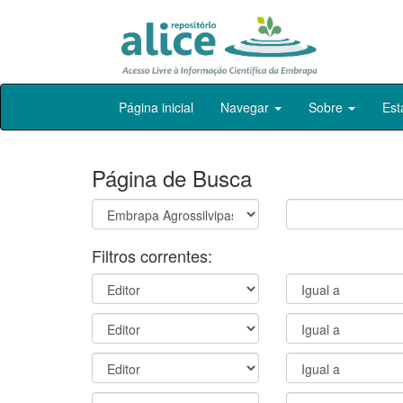
Skip
Página inicial
Navegar
Sobre
Est
navigation
Página de Busca
Filtros correntes: