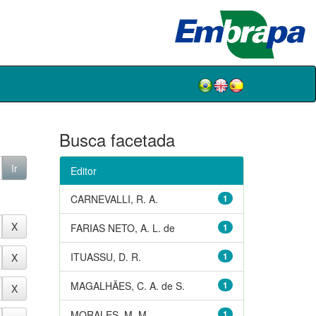
Busca facetada
Editor
CARNEVALLI, R. A.
1
FARIAS NETO, A. L. de
1
ITUASSU, D. R.
1
MAGALHÃES, C. A. de S.
1
MORALES, M. M.
1