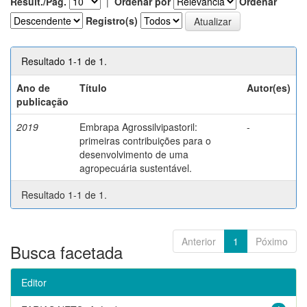
Result./Pág.
|
Ordenar por
Ordenar
Registro(s)
Resultado 1-1 de 1.
Ano de
Título
Autor(es)
publicação
2019
Embrapa Agrossilvipastoril:
-
primeiras contribuições para o
desenvolvimento de uma
agropecuária sustentável.
Resultado 1-1 de 1.
Anterior
1
Póximo
Busca facetada
Editor