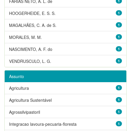
FARIAS NETO, A. L. de
1
HOOGERHEIDE, E. S. S.
1
MAGALHÃES, C. A. de S.
1
MORALES, M. M.
1
NASCIMENTO, A. F. do
1
VENDRUSCULO, L. G.
1
Assunto
Agricultura
1
Agricultura Sustentável
1
Agrossilvipastoril
1
Integracao lavoura-pecuaria-floresta
1