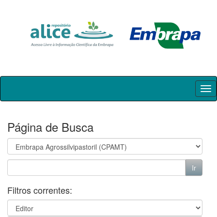
Skip
navigation
Página de Busca
Filtros correntes: