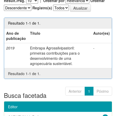
Result./Pág.
|
Ordenar por
Ordenar
Registro(s)
Resultado 1-1 de 1.
Ano de
Título
Autor(es)
publicação
2019
Embrapa Agrossilvipastoril:
-
primeiras contribuições para o
desenvolvimento de uma
agropecuária sustentável.
Resultado 1-1 de 1.
Anterior
1
Póximo
Busca facetada
Editor