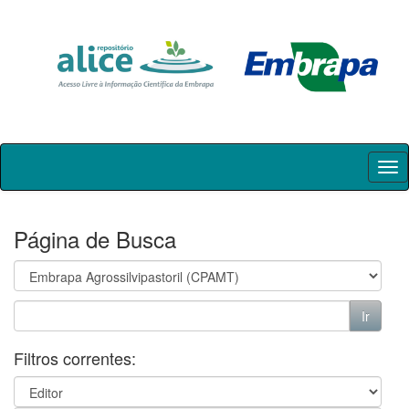
Skip
navigation
Página de Busca
Filtros correntes: