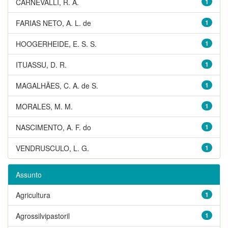
CARNEVALLI, R. A.
1
FARIAS NETO, A. L. de
1
HOOGERHEIDE, E. S. S.
1
ITUASSU, D. R.
1
MAGALHÃES, C. A. de S.
1
MORALES, M. M.
1
NASCIMENTO, A. F. do
1
VENDRUSCULO, L. G.
1
Assunto
Agricultura
1
Agrossilvipastoril
1