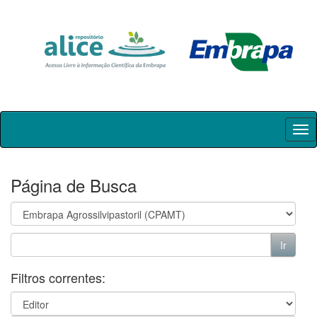
Skip
navigation
Página de Busca
Filtros correntes: