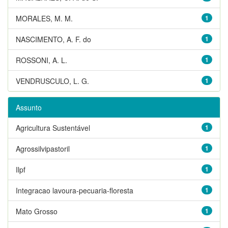
MORALES, M. M.
1
NASCIMENTO, A. F. do
1
ROSSONI, A. L.
1
VENDRUSCULO, L. G.
1
Assunto
Agricultura Sustentável
1
Agrossilvipastoril
1
Ilpf
1
Integracao lavoura-pecuaria-floresta
1
Mato Grosso
1