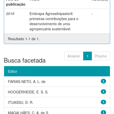
publicação
2019
Embrapa Agrossilvipastoril:
-
primeiras contribuições para o
desenvolvimento de uma
agropecuária sustentável.
Resultado 1-1 de 1.
Anterior
1
Póximo
Busca facetada
Editor
FARIAS NETO, A. L. de
1
HOOGERHEIDE, E. S. S.
1
ITUASSU, D. R.
1
MAGALHÃES, C. A. de S.
1