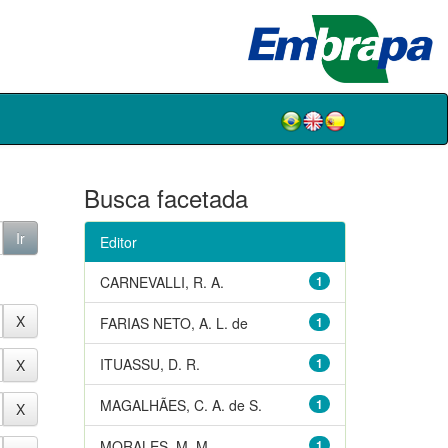
Busca facetada
Editor
CARNEVALLI, R. A.
1
FARIAS NETO, A. L. de
1
ITUASSU, D. R.
1
MAGALHÃES, C. A. de S.
1
MORALES, M. M.
1