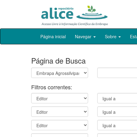
Skip
Página inicial
Navegar
Sobre
Est
navigation
Página de Busca
Filtros correntes: