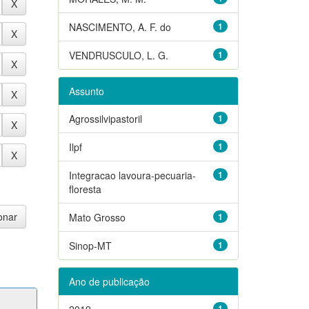
NASCIMENTO, A. F. do
1
VENDRUSCULO, L. G.
1
Assunto
Agrossilvipastoril
1
Ilpf
1
Integracao lavoura-pecuaria-
1
floresta
Mato Grosso
1
Sinop-MT
1
Ano de publicação
2019
1