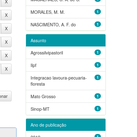
MORALES, M. M.
1
NASCIMENTO, A. F. do
1
Assunto
Agrossilvipastoril
1
Ilpf
1
Integracao lavoura-pecuaria-
1
floresta
Mato Grosso
1
Sinop-MT
1
Ano de publicação
2019
1