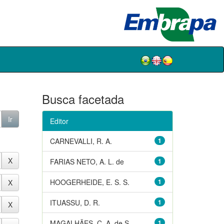
Busca facetada
Editor
CARNEVALLI, R. A.
1
FARIAS NETO, A. L. de
1
HOOGERHEIDE, E. S. S.
1
ITUASSU, D. R.
1
MAGALHÃES, C. A. de S.
1