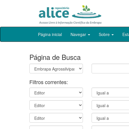
Skip
Página inicial
Navegar
Sobre
Est
navigation
Página de Busca
Filtros correntes: