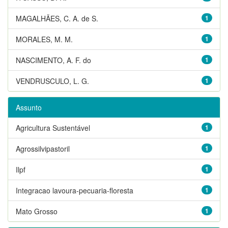
MAGALHÃES, C. A. de S.
1
MORALES, M. M.
1
NASCIMENTO, A. F. do
1
VENDRUSCULO, L. G.
1
Assunto
Agricultura Sustentável
1
Agrossilvipastoril
1
Ilpf
1
Integracao lavoura-pecuaria-floresta
1
Mato Grosso
1