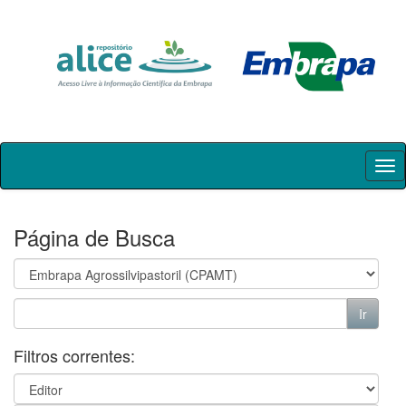
Skip
navigation
Página de Busca
Filtros correntes: