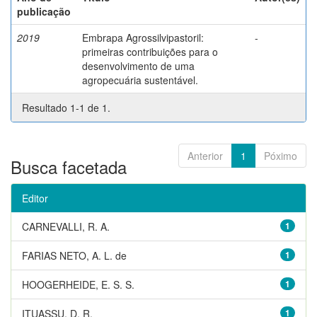
publicação
2019
Embrapa Agrossilvipastoril:
-
primeiras contribuições para o
desenvolvimento de uma
agropecuária sustentável.
Resultado 1-1 de 1.
Anterior
1
Póximo
Busca facetada
Editor
CARNEVALLI, R. A.
1
FARIAS NETO, A. L. de
1
HOOGERHEIDE, E. S. S.
1
ITUASSU, D. R.
1