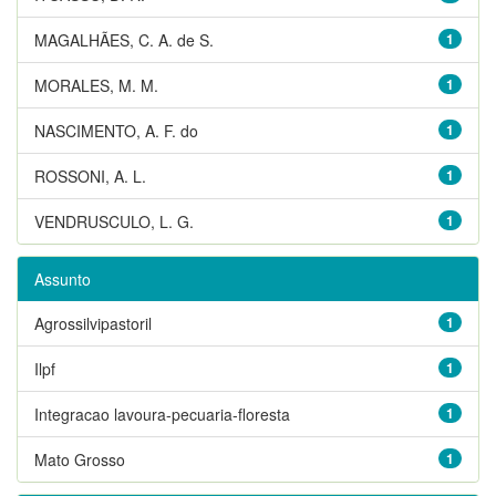
MAGALHÃES, C. A. de S.
1
MORALES, M. M.
1
NASCIMENTO, A. F. do
1
ROSSONI, A. L.
1
VENDRUSCULO, L. G.
1
Assunto
Agrossilvipastoril
1
Ilpf
1
Integracao lavoura-pecuaria-floresta
1
Mato Grosso
1