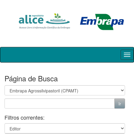
Skip
navigation
Página de Busca
Filtros correntes: