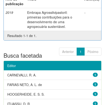
publicação
2019
Embrapa Agrossilvipastoril:
-
primeiras contribuições para o
desenvolvimento de uma
agropecuária sustentável.
Resultado 1-1 de 1.
Anterior
1
Póximo
Busca facetada
Editor
CARNEVALLI, R. A.
1
FARIAS NETO, A. L. de
1
HOOGERHEIDE, E. S. S.
1
ITUASSU, D. R.
1