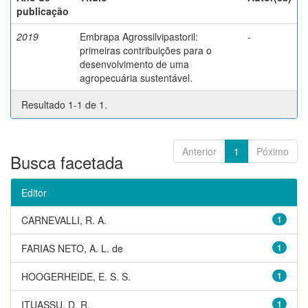
publicação
2019
Embrapa Agrossilvipastoril:
-
primeiras contribuições para o
desenvolvimento de uma
agropecuária sustentável.
Resultado 1-1 de 1.
Anterior
1
Póximo
Busca facetada
Editor
CARNEVALLI, R. A.
1
FARIAS NETO, A. L. de
1
HOOGERHEIDE, E. S. S.
1
ITUASSU, D. R.
1