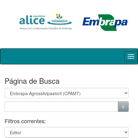
Skip
navigation
Página de Busca
Filtros correntes: