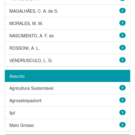
MAGALHÃES, C. A. de S.
1
MORALES, M. M.
1
NASCIMENTO, A. F. do
1
ROSSONI, A. L.
1
VENDRUSCULO, L. G.
1
Assunto
Agricultura Sustentável
1
Agrossilvipastoril
1
Ilpf
1
Mato Grosso
1