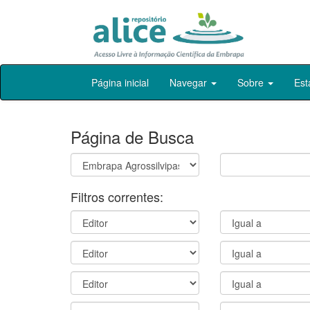
Skip
Página inicial
Navegar
Sobre
Est
navigation
Página de Busca
Filtros correntes: