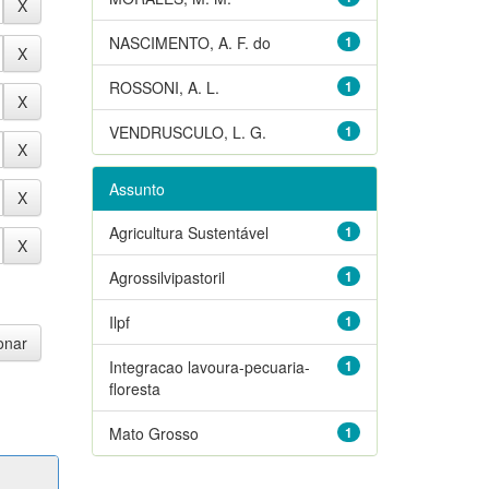
NASCIMENTO, A. F. do
1
ROSSONI, A. L.
1
VENDRUSCULO, L. G.
1
Assunto
Agricultura Sustentável
1
Agrossilvipastoril
1
Ilpf
1
Integracao lavoura-pecuaria-
1
floresta
Mato Grosso
1