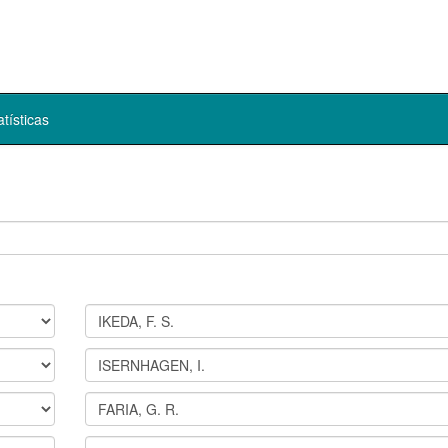
atísticas