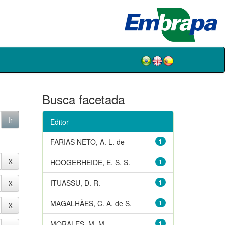
Busca facetada
Editor
FARIAS NETO, A. L. de
1
HOOGERHEIDE, E. S. S.
1
ITUASSU, D. R.
1
MAGALHÃES, C. A. de S.
1
MORALES, M. M.
1