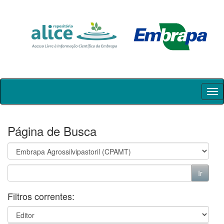
Skip
navigation
Página de Busca
Filtros correntes: