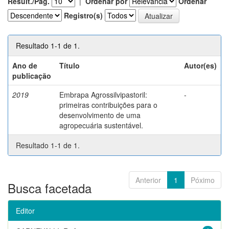
Result./Pág.
|
Ordenar por
Ordenar
Registro(s)
Resultado 1-1 de 1.
Ano de
Título
Autor(es)
publicação
2019
Embrapa Agrossilvipastoril:
-
primeiras contribuições para o
desenvolvimento de uma
agropecuária sustentável.
Resultado 1-1 de 1.
Anterior
1
Póximo
Busca facetada
Editor