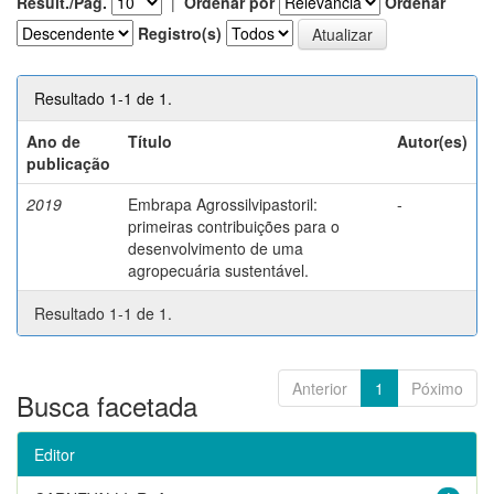
Result./Pág.
|
Ordenar por
Ordenar
Registro(s)
Resultado 1-1 de 1.
Ano de
Título
Autor(es)
publicação
2019
Embrapa Agrossilvipastoril:
-
primeiras contribuições para o
desenvolvimento de uma
agropecuária sustentável.
Resultado 1-1 de 1.
Anterior
1
Póximo
Busca facetada
Editor