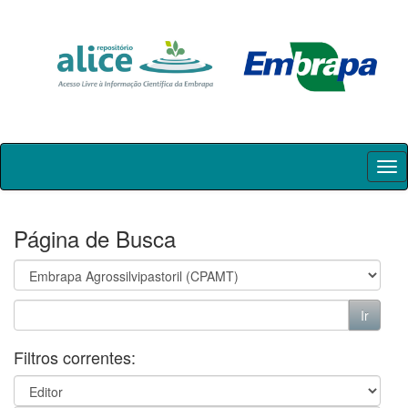
Skip
navigation
Página de Busca
Filtros correntes: