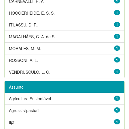
CARNEVALLI, R. A.
1
HOOGERHEIDE, E. S. S.
1
ITUASSU, D. R.
1
MAGALHÃES, C. A. de S.
1
MORALES, M. M.
1
ROSSONI, A. L.
1
VENDRUSCULO, L. G.
1
Assunto
Agricultura Sustentável
1
Agrossilvipastoril
1
Ilpf
1