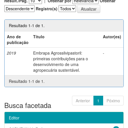
Result./Pág.
|
Ordenar por
Ordenar
Registro(s)
Resultado 1-1 de 1.
Ano de
Título
Autor(es)
publicação
2019
Embrapa Agrossilvipastoril:
-
primeiras contribuições para o
desenvolvimento de uma
agropecuária sustentável.
Resultado 1-1 de 1.
Anterior
1
Póximo
Busca facetada
Editor