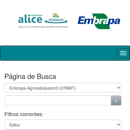
Skip
navigation
Página de Busca
Filtros correntes: