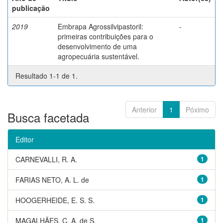
publicação
2019
Embrapa Agrossilvipastoril:
-
primeiras contribuições para o
desenvolvimento de uma
agropecuária sustentável.
Resultado 1-1 de 1.
Anterior
1
Póximo
Busca facetada
Editor
CARNEVALLI, R. A.
1
FARIAS NETO, A. L. de
1
HOOGERHEIDE, E. S. S.
1
MAGALHÃES, C. A. de S.
1