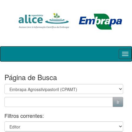
Skip
navigation
Página de Busca
Filtros correntes: