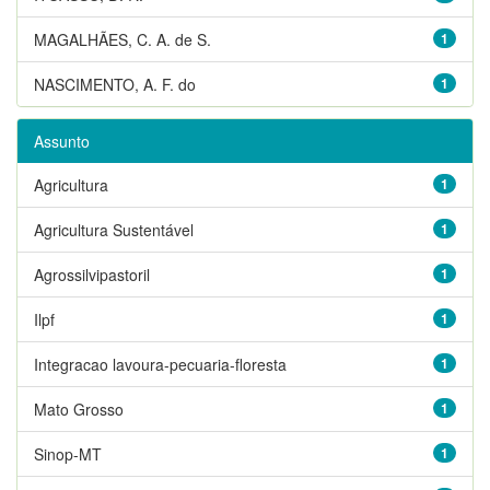
MAGALHÃES, C. A. de S.
1
NASCIMENTO, A. F. do
1
Assunto
Agricultura
1
Agricultura Sustentável
1
Agrossilvipastoril
1
Ilpf
1
Integracao lavoura-pecuaria-floresta
1
Mato Grosso
1
Sinop-MT
1