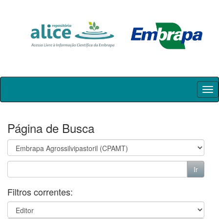
Skip
navigation
Página de Busca
Filtros correntes: