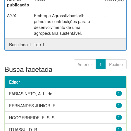
publicação
2019
Embrapa Agrossilvipastoril:
-
primeiras contribuições para o
desenvolvimento de uma
agropecuária sustentável.
Resultado 1-1 de 1.
Anterior
1
Póximo
Busca facetada
Editor
FARIAS NETO, A. L. de
1
FERNANDES JUNIOR, F.
1
HOOGERHEIDE, E. S. S.
1
ITUASSU, D. R.
1