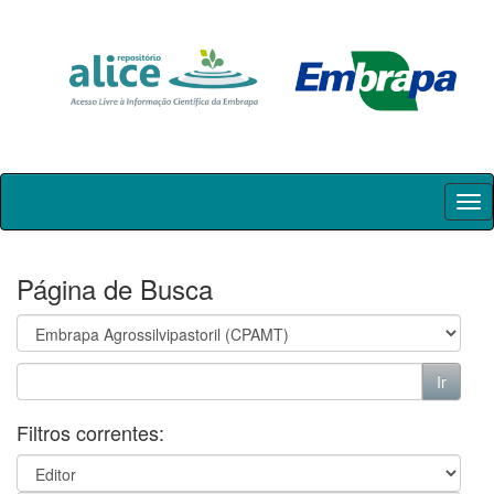
Skip
navigation
Página de Busca
Filtros correntes: