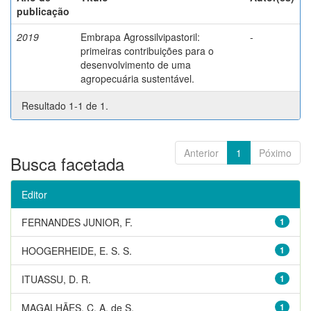
publicação
2019
Embrapa Agrossilvipastoril:
-
primeiras contribuições para o
desenvolvimento de uma
agropecuária sustentável.
Resultado 1-1 de 1.
Anterior
1
Póximo
Busca facetada
Editor
FERNANDES JUNIOR, F.
1
HOOGERHEIDE, E. S. S.
1
ITUASSU, D. R.
1
MAGALHÃES, C. A. de S.
1