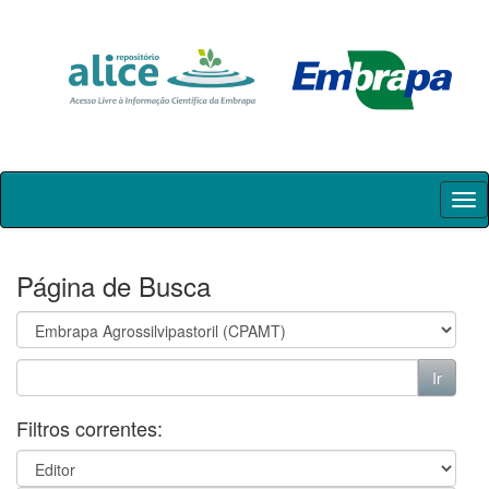
Skip
navigation
Página de Busca
Filtros correntes: