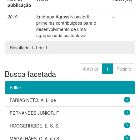
publicação
2019
Embrapa Agrossilvipastoril:
-
primeiras contribuições para o
desenvolvimento de uma
agropecuária sustentável.
Resultado 1-1 de 1.
Anterior
1
Póximo
Busca facetada
Editor
FARIAS NETO, A. L. de
1
FERNANDES JUNIOR, F.
1
HOOGERHEIDE, E. S. S.
1
MAGALHÃES, C. A. de S.
1