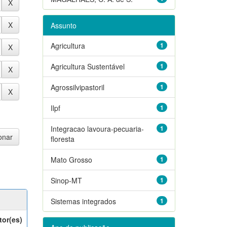
Assunto
Agricultura
1
Agricultura Sustentável
1
Agrossilvipastoril
1
Ilpf
1
Integracao lavoura-pecuaria-
1
floresta
Mato Grosso
1
Sinop-MT
1
Sistemas integrados
1
tor(es)