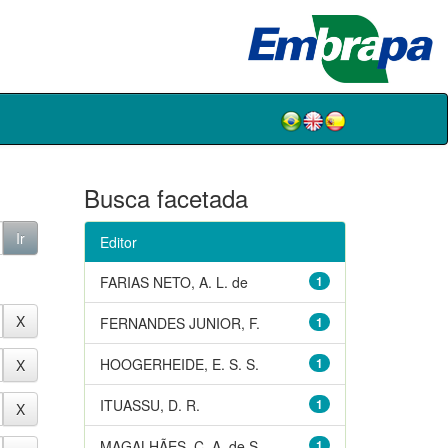
Busca facetada
Editor
FARIAS NETO, A. L. de
1
FERNANDES JUNIOR, F.
1
HOOGERHEIDE, E. S. S.
1
ITUASSU, D. R.
1
MAGALHÃES, C. A. de S.
1