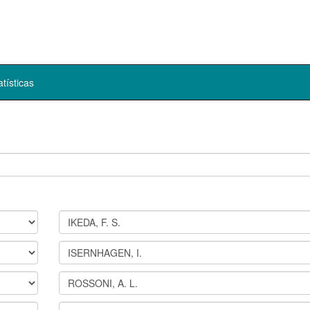
atísticas