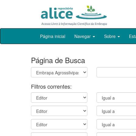
Skip
Página inicial
Navegar
Sobre
Est
navigation
Página de Busca
Filtros correntes: