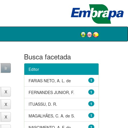
Busca facetada
Editor
FARIAS NETO, A. L. de
1
FERNANDES JUNIOR, F.
1
ITUASSU, D. R.
1
MAGALHÃES, C. A. de S.
1
NASCIMENTO, A. F. do
1