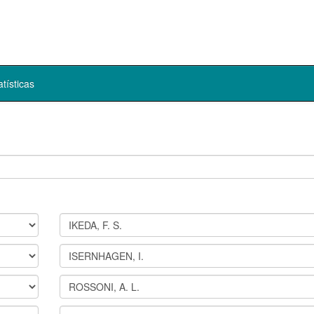
atísticas