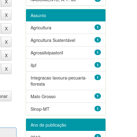
Assunto
Agricultura
1
Agricultura Sustentável
1
Agrossilvipastoril
1
Ilpf
1
Integracao lavoura-pecuaria-
1
floresta
Mato Grosso
1
Sinop-MT
1
Ano de publicação
2019
1