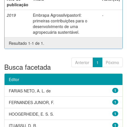
publicação
2019
Embrapa Agrossilvipastoril:
-
primeiras contribuições para o
desenvolvimento de uma
agropecuária sustentável.
Resultado 1-1 de 1.
Anterior
1
Póximo
Busca facetada
Editor
FARIAS NETO, A. L. de
1
FERNANDES JUNIOR, F.
1
HOOGERHEIDE, E. S. S.
1
ITUASSU, D. R.
1