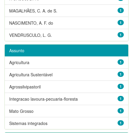
MAGALHÃES, C. A. de S.
1
NASCIMENTO, A. F. do
1
VENDRUSCULO, L. G.
1
Assunto
Agricultura
1
Agricultura Sustentável
1
Agrossilvipastoril
1
Integracao lavoura-pecuaria-floresta
1
Mato Grosso
1
Sistemas integrados
1