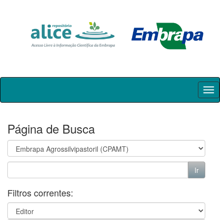
Skip
navigation
Página de Busca
Filtros correntes: