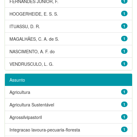
FERNANDES JUNIOR, F.
1
HOOGERHEIDE, E. S. S.
1
ITUASSU, D. R.
1
MAGALHÃES, C. A. de S.
1
NASCIMENTO, A. F. do
1
VENDRUSCULO, L. G.
1
Assunto
Agricultura
1
Agricultura Sustentável
1
Agrossilvipastoril
1
Integracao lavoura-pecuaria-floresta
1