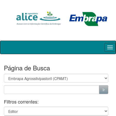
Skip
navigation
Página de Busca
Filtros correntes: