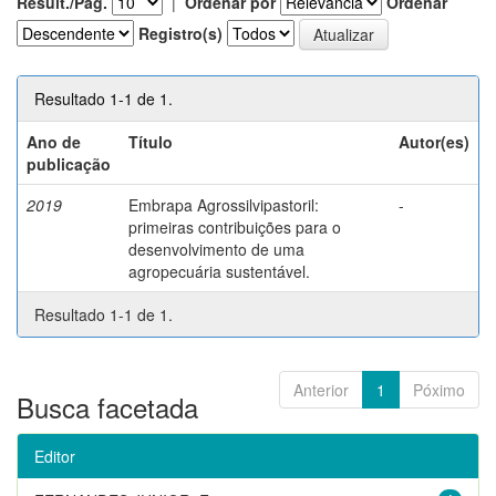
Result./Pág.
|
Ordenar por
Ordenar
Registro(s)
Resultado 1-1 de 1.
Ano de
Título
Autor(es)
publicação
2019
Embrapa Agrossilvipastoril:
-
primeiras contribuições para o
desenvolvimento de uma
agropecuária sustentável.
Resultado 1-1 de 1.
Anterior
1
Póximo
Busca facetada
Editor